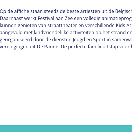
Op de affiche staan steeds de beste artiesten uit de Belgis
M
Daarnaast werkt Festival aan Zee een volledig animatiepro
kunnen genieten van straattheater en verschillende Kids Act
E
aangevuld met kindvriendelijke activiteiten op het strand e
georganiseerd door de diensten Jeugd en Sport in samenwe
N
verenigingen uit De Panne. De perfecte familieuitstap voor h
U