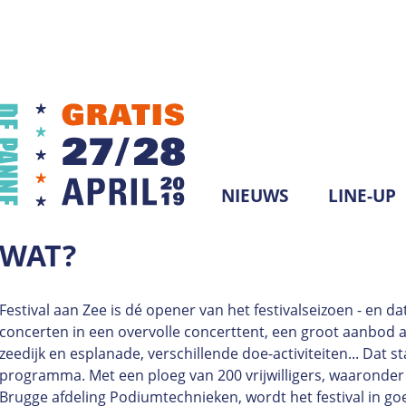
Jump to navigation
NIEUWS
LINE-UP
H
WAT?
O
Festival aan Zee is dé opener van het festivalseizoen - en dat
O
concerten in een overvolle concerttent, een groot aanbod 
zeedijk en esplanade, verschillende doe-activiteiten... Dat s
F
programma. Met een ploeg van 200 vrijwilligers, waaronder 
Brugge afdeling Podiumtechnieken, wordt het festival in g
D