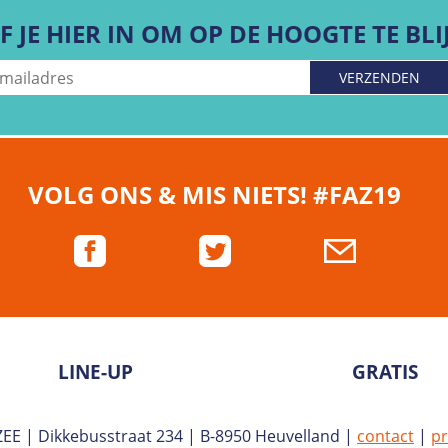
F JE HIER IN OM OP DE HOOGTE TE BLI
VOLG ONS & MIS NIETS!
#FAZ19
LINE-UP
GRATIS
ZEE
|
Dikkebusstraat 234 | B-8950 Heuvelland |
contact
|
pr