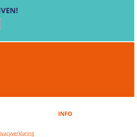
JVEN!
INFO
ivacyverklaring