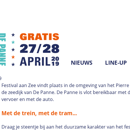
Jump to navigation
NIEUWS
LINE-UP
H
9
Festival aan Zee vindt plaats in de omgeving van het Pierre
O
de zeedijk van De Panne. De Panne is vlot bereikbaar met 
vervoer en met de auto.
O
Met de trein, met de tram...
F
Draag je steentje bij aan het duurzame karakter van het fe
D