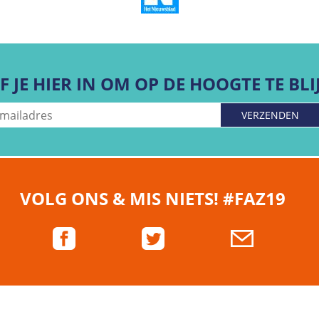
F JE HIER IN OM OP DE HOOGTE TE BLI
VOLG ONS & MIS NIETS!
#FAZ19