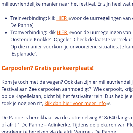
milieuvriendelijke manier naar het festival. Er zijn heel wa
M
Treinverbinding: klik
HIER
(
voor de uurregelingen van 
De Panne)
e
E
Tramverbinding: klik
HIER
x
(
voor de uurregelingen van
Oostende-Knokke'. Opgelet: Check de laatste vertreku
t
e
N
Op die manier voorkom je onvoorziene situaties. Je ka
e
x
'Esplanade'.
r
t
U
n
e
Carpoolen? Gratis parkeerplaats!
e
r
l
n
Kom je toch met de wagen? Ook dan zijn er milieuvriendelijk
i
e
Festival aan Zee carpoolen aanmoedigt? Wie carpoolt, krijg
n
l
op de Kapellelaan, dicht bij het festivalterrein! Dus heb je 
k
i
zoek je nog een rit,
klik dan hier voor meer info
(
.
)
n
e
k
De Panne is bereikbaar via de autosnelweg A18/E40 langs d
x
)
of afrit 1 De Panne – Adinkerke. Tijdens de piekuren van Pl
t
voorkeur te bereiken via de afrit Veurne - De Panne.
e